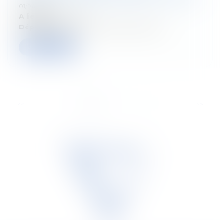
01/06/2026
A lieu le:
2 juin 2026
Département:
Droit fiscal des particuliers
Verder lezen
...
<<
<
1
2
3
4
5
6
7
>
>>