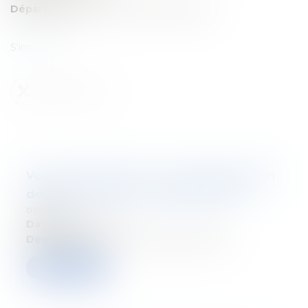
Département:
Droit fiscal des particuliers
S'inscrire ici
Volg ons seminarie : La nouvelle taxation
des plus-values sur actifs financiers
01/06/2026
Datum:
2 juin 2026
Departement:
Droit fiscal des particuliers
Verder lezen