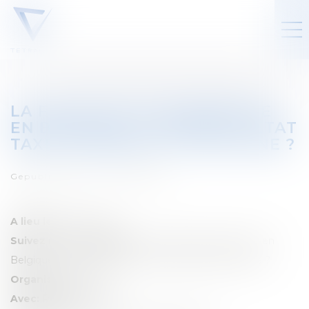
LA FISCALITÉ DU PATRIMOINE
EN BELGIQUE : COMMENT L’ÉTAT
TAXE (VRAIMENT) LA FORTUNE ?
Gepubliceerd op :
01/06/2026
A lieu le:
10 juin 2026
Suivez notre séminaire:
La fiscalité du patrimoine en
Belgique : comment l’État taxe (vraiment) la fortune ?
Organisé par:
UCM
Avec:
Pauline Maufort