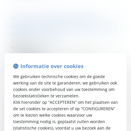
Volg ons seminarie : Tax & Legal
Academy : Loi anti-blanchiment : aspects
légaux et pratiques
01/06/2026
Datum:
2 juin 2026
Departement:
Droit fiscal des particuliers
Informatie over cookies
Verder lezen
We gebruiken technische cookies om de goede
werking van de site te garanderen, we gebruiken ook
cookies onder voorbehoud van uw toestemming om
bezoekstatistieken te verzamelen.
Les 20 km de Bruxelles
Klik hieronder op “ACCEPTEREN” om het plaatsen van
de set cookies te accepteren of op “CONFIGUREREN”
01/06/2026
C'est fait ! Douze membres de l'équipe Tetra Law ont
om te kiezen welke cookies waarvoor uw
franchi la ligne d'arrivée des 20 km de Bruxelles — et
toestemming nodig is, geplaatst zullen worden
ils sont tous allés au bout. Une belle occa...
(statistische cookies), voordat u uw bezoek aan de