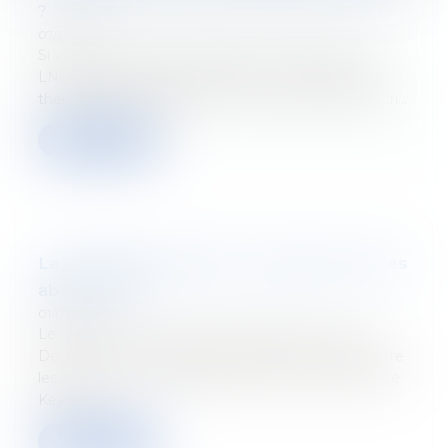
?
07/07/2022
Si vous avez raté le passage de Jérôme Noël sur
LN24 le 22 juin dernier, retrouvez ici le débat sur la
thématique "propriétaires : futures victimes de la cri...
Verder lezen
La proposition ATAD3 : combat contre les
abus fiscaux
01/07/2022
Le nouveau numéro du Tetr'Academy est paru !
Découvrez-y "La proposition ATAD3 : combat contre
les abus fiscaux" par Baudouin Paquot et Gabriel De
Keyzer...
Verder lezen