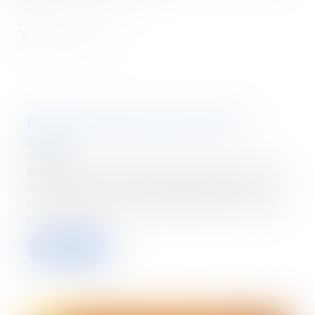
Bienvenue Camélia, Lucille, Diane et
Sanae !
07/10/2024
Bienvenue à de nouveaux talents dans notre famille
Tetra Law ! Nous avons le plaisir d'annoncer que pas
moins de quatre nouveaux collaborateurs nous ont
r...
Verder lezen