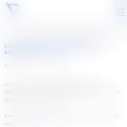
LOCATION DE LOGEMENTS
MEUBLÉS ET TVA
Gepubliceerd op :
01/07/2022
Le nouveau numéro du Tetr'Academy est paru !
Découvrez-y "Location de logements meublés et TVA" par
Chloé Godfroid et Jérôme Terfve
Pas encore abonné ? Inscrivez-vous en nous envoyant un
mail à
tetracom@tetralaw.com