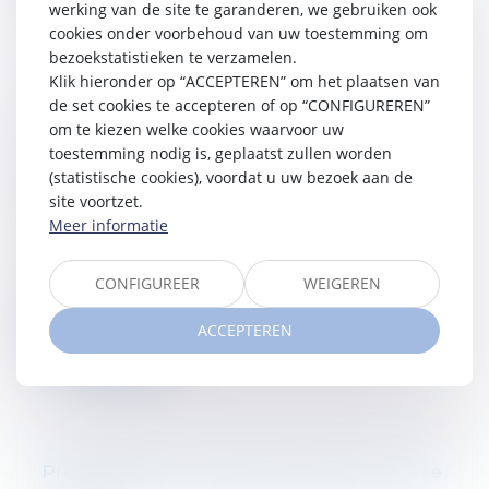
werking van de site te garanderen, we gebruiken ook
cookies onder voorbehoud van uw toestemming om
bezoekstatistieken te verzamelen.
Klik hieronder op “ACCEPTEREN” om het plaatsen van
de set cookies te accepteren of op “CONFIGUREREN”
Pourquoi la réforme fiscale proposée par
om te kiezen welke cookies waarvoor uw
le Ministre Van Peteghem inquiète
toestemming nodig is, geplaatst zullen worden
tellement ?
(statistische cookies), voordat u uw bezoek aan de
20/07/2022
site voortzet.
Cette semaine, le Ministre des Finances Vincent Van
Meer informatie
Peteghem a diffusé une épure visant à résumer la
réforme fiscale tant attendue et qui a déjà fait
CONFIGUREER
WEIGEREN
l'objet...
ACCEPTEREN
Verder lezen
Propriétaires : futures victimes de la crise