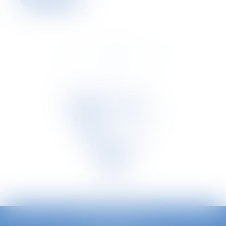
...
<<
<
21
22
23
24
25
26
27
>
>>
TETRA LAW