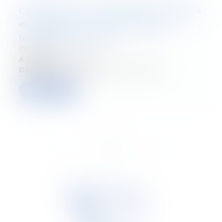
Cafés-Conseils : La fiscalité du patrimoine
en Belgique : comment l’État taxe
(vraiment) la fortune ?
01/03/2026
A lieu le:
12 mars 2026
Département:
Droit fiscal des particuliers
Verder lezen
...
...
<<
<
5
6
7
8
9
10
11
>
>>