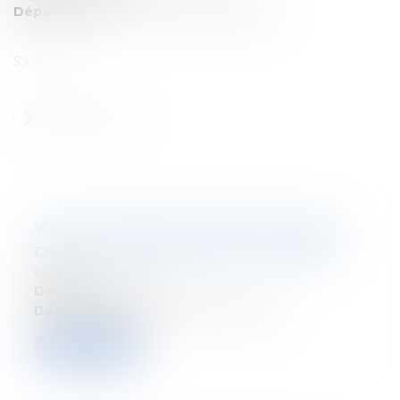
Département:
Droit fiscal des particuliers
S'inscrire ici
Volg ons seminarie : Anthémis : Master
Class Procédure fiscale et contentieux
01/03/2026
Datum:
31 mars 2026
Departement:
Droit fiscal des sociétés
Verder lezen