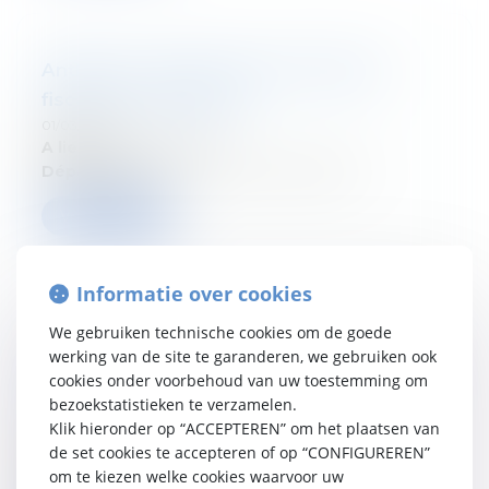
Anthémis : Master Class Procédure
fiscale et contentieux
01/03/2026
A lieu le:
31 mars 2026
Département:
Droit fiscal des particuliers
Verder lezen
Informatie over cookies
We gebruiken technische cookies om de goede
Volg ons seminarie : Vanham & Vanham -
werking van de site te garanderen, we gebruiken ook
La nouvelle taxation des plus-values sur
cookies onder voorbehoud van uw toestemming om
bezoekstatistieken te verzamelen.
actifs financiers
Klik hieronder op “ACCEPTEREN” om het plaatsen van
01/03/2026
de set cookies te accepteren of op “CONFIGUREREN”
Datum:
17 mars 2026
om te kiezen welke cookies waarvoor uw
Departement:
Droit fiscal des sociétés