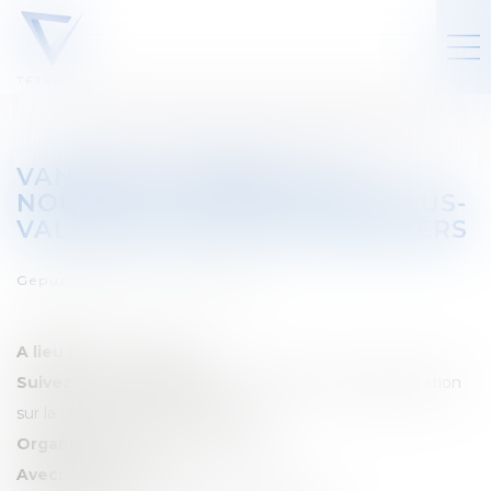
VANHAM & VANHAM - LA
NOUVELLE TAXATION DES PLUS-
VALUES SUR ACTIFS FINANCIERS
Gepubliceerd op :
01/03/2026
A lieu le:
17 mars 2026
Suivez notre séminaire:
L'impact de la nouvelle taxation
sur la planification patrimoniale
Organisé par:
Vanham & Vanham
Avec:
Sabrina Scarnà