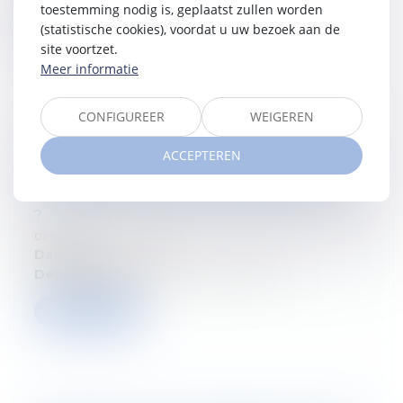
toestemming nodig is, geplaatst zullen worden
(statistische cookies), voordat u uw bezoek aan de
Verder lezen
site voortzet.
Meer informatie
CONFIGUREER
WEIGEREN
Volg ons seminarie : Cafés-Conseils : La
ACCEPTEREN
fiscalité du patrimoine en Belgique :
comment l’État taxe (vraiment) la fortune
?
01/03/2026
Datum:
12 mars 2026
Departement:
Droit fiscal des sociétés
Verder lezen