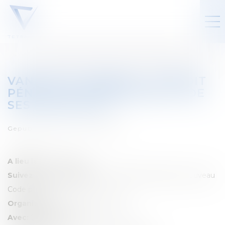
VANHAM & VANHAM - LE DROIT
PÉNAL DE L'ENTREPRISE ET DE
SES DIRIGEANTS
Gepubliceerd op :
01/04/2026
A lieu le:
21 avril 2026
Suivez notre séminaire:
Le blanchiment dans le nouveau
Code pénal
Organisé par:
Vanham & Vanham
Avec:
Sabrina Scarnà