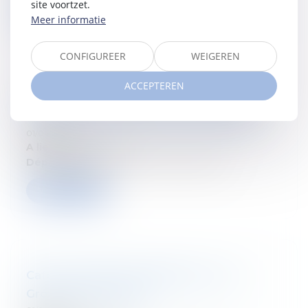
site voortzet.
Verder lezen
Meer informatie
CONFIGUREER
WEIGEREN
ACCEPTEREN
Webinaire : Transmission d’entreprises
individuelles et de sociétés familiales
01/04/2026
A lieu le:
2 avril 2026
Département:
Droit fiscal des particuliers
Verder lezen
Cafés-Conseils Exceptionnels : Les
Grosses Têtes UCM