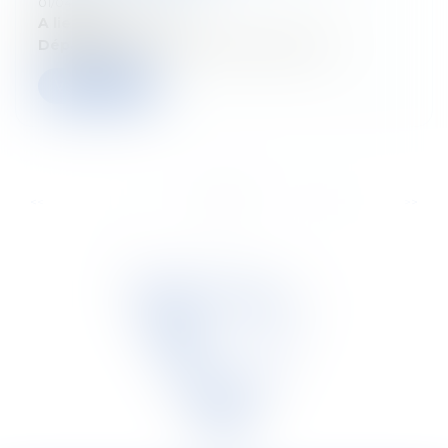
01/04/2026
A lieu le:
2 avril 2026
Département:
Droit fiscal des particuliers
Verder lezen
...
...
<<
<
4
5
6
7
8
9
10
>
>>