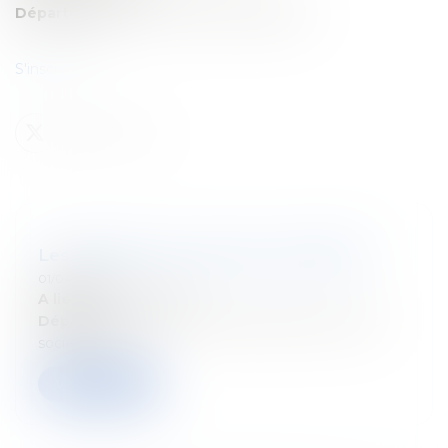
Département:
Droit fiscal des particuliers
S'inscrire ici
Les Rendez-Vous Fiscaux de l'EPHEC
01/04/2026
A lieu le:
22 avril 2026
Département:
Droit fiscal des particuliers et des
sociétés
Verder lezen