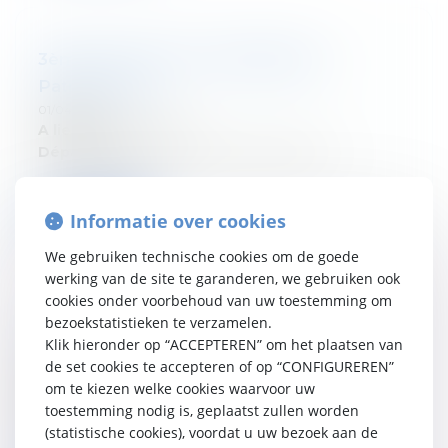
3ème Journée de la Planification
Patrimoniale
01/04/2026
A lieu le:
22 avril 2026
Département:
Droit fiscal des particuliers
Verder lezen
Informatie over cookies
We gebruiken technische cookies om de goede
werking van de site te garanderen, we gebruiken ook
cookies onder voorbehoud van uw toestemming om
bezoekstatistieken te verzamelen.
Les lives du Fiscologue
Klik hieronder op “ACCEPTEREN” om het plaatsen van
01/04/2026
de set cookies te accepteren of op “CONFIGUREREN”
A lieu le:
14 avril 2026
om te kiezen welke cookies waarvoor uw
Département:
Droit fiscal des particuliers et des
toestemming nodig is, geplaatst zullen worden
sociétés
(statistische cookies), voordat u uw bezoek aan de