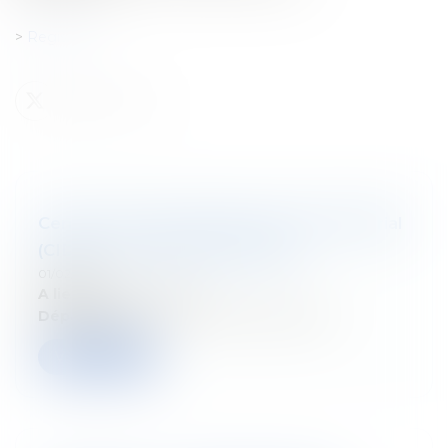
>
Registreer
Centre Interuniversitaire de Droit Notarial
(CIDN) - les réformes fiscales
01/02/2026
A lieu le:
7 février 2026
Département:
Droit fiscal des particuliers
Verder lezen