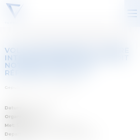
VOLG ONS SEMINARIE : CENTRE
INTERUNIVERSITAIRE DE DROIT
NOTARIAL (CIDN) - LES
RÉFORMES FISCALES
Gepubliceerd op :
01/02/2026
Datum:
7 fébrier 2026
Organisator:
ULB
Met:
Sabrina Scarnà et Julien Limet
Departement:
Droit fiscal des particuliers