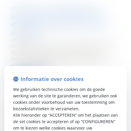
TETRAFLASH – WERKGEVERS EN
BEDRIJFSLEIDERS: OPGELET VOOR
EXCESSIEVE VOORDELEN VAN ALLE
AARD (VAA)
21/01/2026
De Regering had het al vaak aangekondigd. In het
wetsontwerp dat bij de Kamer werd ingediend en
dat een hele reeks maatregelen inzake de
personenbelasting wi...
Verder lezen
Informatie over cookies
We gebruiken technische cookies om de goede
werking van de site te garanderen, we gebruiken ook
cookies onder voorbehoud van uw toestemming om
bezoekstatistieken te verzamelen.
TETRAFLASH - Employeurs et dirigeants
Klik hieronder op “ACCEPTEREN” om het plaatsen van
: attention aux ATN excédentaires
de set cookies te accepteren of op “CONFIGUREREN”
om te kiezen welke cookies waarvoor uw
21/01/2026