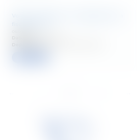
Volg ons seminarie : Les dialogues de la
fiscalité 2026
06/01/2026
Datum:
22 janvier 2026
Departement:
Droit fiscal des particuliers
Verder lezen
...
...
<<
<
7
8
9
10
11
12
13
>
>>