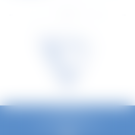
...
...
<<
<
6
7
8
9
10
11
12
>
>>
TETRA LAW
Louizalaan 240/3, B - 1050 Brussel
Telefoon :
0032 2 535 73 20