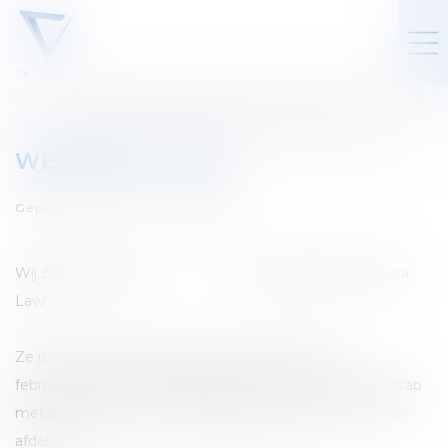
WELKOM, LUCIE!
Gepubliceerd op :
02/02/2026
Wij zijn verheugd
Lucie Lovens
te verwelkomen bij Tetra
Law!
Ze is op 5 januari 2026 bij ons gestart, heeft op 2
februari2026 de eed afgelegd en begint deze nieuwe stap
met enthousiasme en professionaliteit binnen onze Tax-
afdeling.