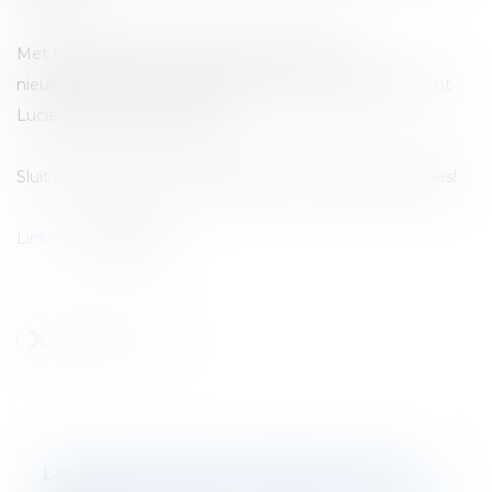
Met haar rigoureuze aanpak, haar juridische
nieuwsgierigheid en haar gevoel voor cliëntrelaties komt
Lucie ons team versterken.
Sluit u bij ons aan om haar welkom te heten bij de Tetries!
LinkedIn
-Publicatie
Larcier-Intersentia : Masterclass ISOC -