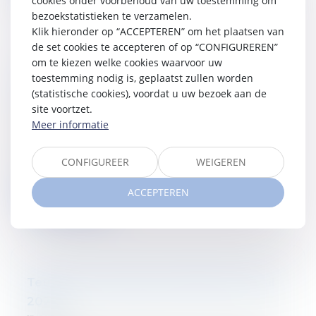
cookies onder voorbehoud van uw toestemming om
bezoekstatistieken te verzamelen.
Klik hieronder op “ACCEPTEREN” om het plaatsen van
de set cookies te accepteren of op “CONFIGUREREN”
om te kiezen welke cookies waarvoor uw
Tetra Law gerangschikt in Chambers
toestemming nodig is, geplaatst zullen worden
Global 2026
(statistische cookies), voordat u uw bezoek aan de
13/02/2026
site voortzet.
Tetra Law kondigt met genoegen aan dat het is
Meer informatie
opgenomen in de Chambers Global 2026-gids voor
Corporate/M&A, met een ranking in Band 6. Wij
CONFIGUREER
WEIGEREN
feliciteren eve...
ACCEPTEREN
Verder lezen
Tetra Law classé dans Chambers Global
2026