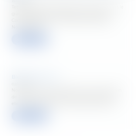
13/02/2026
Tetra Law est heureux d’annoncer son entrée dans le
guide Chambers Global 2026 pour la pratique
Corporate/M&A, avec un classement en Band 6.
Nous adresson...
Verder lezen
Bienvenue Lucie !
02/02/2026
Nous sommes ravis d’accueillir Lucie Lovens au sein
de Tetra Law ! Arrivée parmi nous le 5 janvier 2026,
elle a prêté serment le 2 février 2026 et entame...
Verder lezen