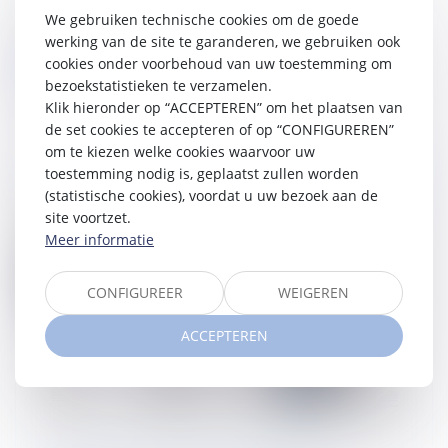
zorgvuldig georganiseerd door ons fantastische
We gebruiken technische cookies om de goede
TetrHappine...
werking van de site te garanderen, we gebruiken ook
cookies onder voorbehoud van uw toestemming om
Verder lezen
bezoekstatistieken te verzamelen.
Klik hieronder op “ACCEPTEREN” om het plaatsen van
de set cookies te accepteren of op “CONFIGUREREN”
om te kiezen welke cookies waarvoor uw
toestemming nodig is, geplaatst zullen worden
(statistische cookies), voordat u uw bezoek aan de
site voortzet.
Meer informatie
CONFIGUREER
WEIGEREN
ACCEPTEREN