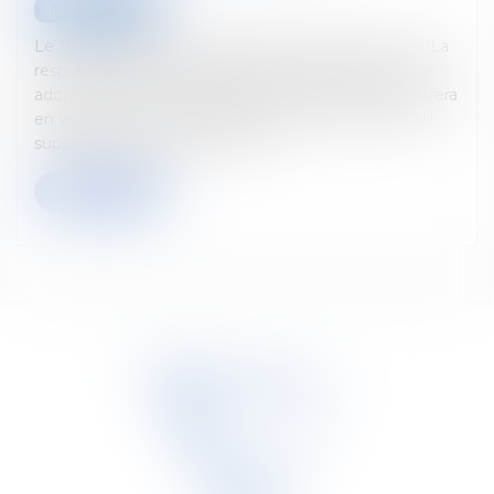
Juridisch nieuws
Le 1er février 2024, le projet de loi portant le livre 6 "La
responsabilité extracontractuelle" du Code civil a été
adopté par la séance plénière de la Chambre et entrera
en vigueur le 1er janvier 2025. Le livre 6 du Code civil
supprime la quasi-immunité de...
Verder lezen