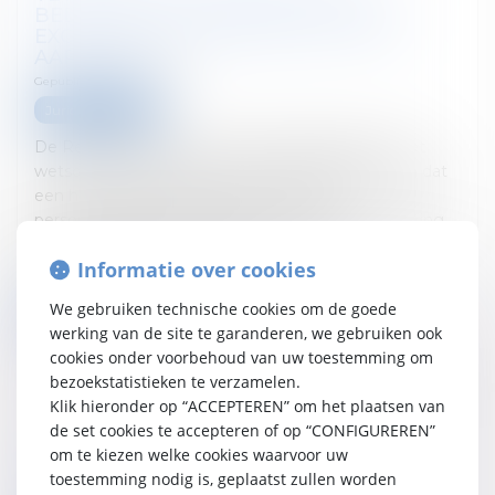
BEDRIJFSLEIDERS: OPGELET VOOR
EXCESSIEVE VOORDELEN VAN ALLE
AARD (VAA)
Gepubliceerd op :
21/01/2026
Juridisch nieuws
De Regering had het al vaak aangekondigd. In het
wetsontwerp dat bij de Kamer werd ingediend en dat
een hele reeks maatregelen inzake de
personenbelasting wil hervormen, heeft de Regering
woord gehouden: de strijd tegen forfaitair
Informatie over cookies
gewaardeerde VAA is ingeze...
We gebruiken technische cookies om de goede
Verder lezen
werking van de site te garanderen, we gebruiken ook
cookies onder voorbehoud van uw toestemming om
bezoekstatistieken te verzamelen.
Klik hieronder op “ACCEPTEREN” om het plaatsen van
de set cookies te accepteren of op “CONFIGUREREN”
TETRAFLASH – Kaaimantaks 2.1:
om te kiezen welke cookies waarvoor uw
gedeeltelijke vernietiging door het
toestemming nodig is, geplaatst zullen worden
Grondwettelijk Hof Gepubliceerd op: