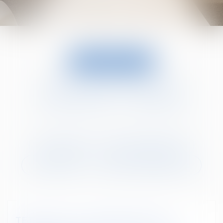
Juridisch nieuws
Achter de schermen bij Tetra Law
Seminaries en pers
Tetracademy
Fiscaal recht
Vennootschapsrecht
Sociaal recht
Ondernemingsstrafrecht
TETRAFLASH – WERKGEVERS EN