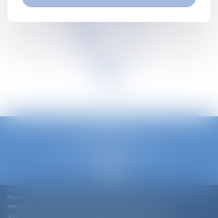
TETRA LAW
Louizalaan 240/3, B - 1050 Brussel
Telefoon :
0032 2 535 73 20
Home
Ons team
Ons DNA
Expertise
Nieuws
Netwerken en Rankings
Werken bij Tetra Law
Contact
Cookie policy
Algemene voorwaarden
Privacy policy