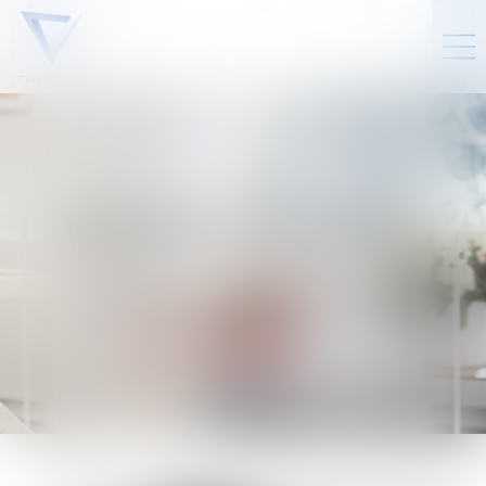
MAXIME
CALANDE
Overige
Assistent Office
Manager