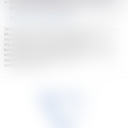
Chambers Corporate/M&A | Global, Individuals –
Band 5 – Jérôme Terfve, 2026
Recente publicaties
Jérôme blinkt uit door zijn grenzeloze creativiteit.
Met zijn ‘out of the box’ aanpak vindt hij
innovatieve en efficiënte juridische oplossingen.
Hij is opmerkzaam en weet snel de
kernproblemen in elke zaak te identificeren. Zijn
interventies zijn doelgericht waardoor hij elk van
zijn cliënten op de beste manier
vertegenwoordigt.