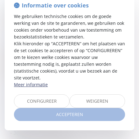
Expertise
Informatie over cookies
Vennootschapsrecht
We gebruiken technische cookies om de goede
Fiscaal recht voor particulieren en
werking van de site te garanderen, we gebruiken ook
vennootschappen
cookies onder voorbehoud van uw toestemming om
bezoekstatistieken te verzamelen.
Studies
Klik hieronder op “ACCEPTEREN” om het plaatsen van
2007 - Master in de Rechten (ULB), oriëntatie
de set cookies te accepteren of op “CONFIGUREREN”
publiek recht
om te kiezen welke cookies waarvoor uw
2008 - Manama in Economisch recht en
toestemming nodig is, geplaatst zullen worden
Zakenrecht (ULB)
(statistische cookies), voordat u uw bezoek aan de
2012 - Master in Tax Management (Solvay
site voortzet.
Brussels School of Economics & Management)
Meer informatie
Bestuur van beroepsorganisaties
CONFIGUREER
WEIGEREN
M&A Association, Managing Director
ACCEPTEREN
Rankings
Chambers Corporate/M&A, Individuals - Band 5
- Jérôme Terfve, 2026