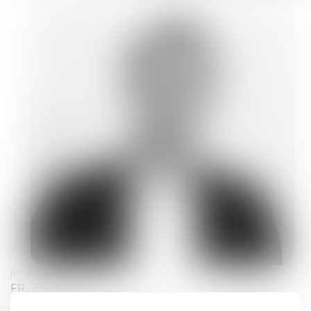
jerome.terfve@tetralaw.com
FR, EN, NL