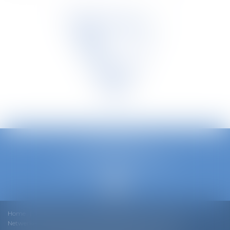
TETRA LAW
Louizalaan 240/3, B - 1050 Brussel
Telefoon :
0032 2 535 73 20
Home
Ons team
Ons DNA
Expertise
Nieuws
Netwerken en Rankings
Werken bij Tetra Law
Contact