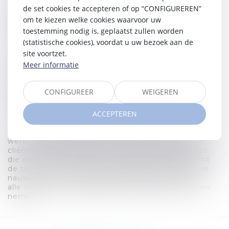
Expertise
de set cookies te accepteren of op “CONFIGUREREN”
Fiscaal recht voor particulieren
om te kiezen welke cookies waarvoor uw
Ondernemingsstrafrecht
toestemming nodig is, geplaatst zullen worden
(statistische cookies), voordat u uw bezoek aan de
Studies
site voortzet.
Meer informatie
2016 - Master in de Rechten (UCL)
2019 - Executive Master in Tax Management
(Solvay Brussels School of Economics &
CONFIGUREER
WEIGEREN
Management)
Recente publicaties
ACCEPTEREN
Maxime gaat altijd op uiterst grondige wijze te
werk. Met zijn pragmatische aanpak biedt hij zijn
cliënten weloverwogen en efficiënte oplossingen
die aansluiten bij hun specifieke noden. Hij neemt
de tijd om de nuances van elk dossier duidelijk en
nauwkeurig uit te leggen zodat zijn cliënten in
alle vertrouwen gefundeerde beslissingen kunnen
nemen.