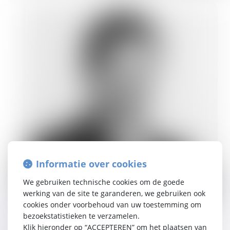
Informatie over cookies
We gebruiken technische cookies om de goede
werking van de site te garanderen, we gebruiken ook
maxime.beseme@tetralaw.com
cookies onder voorbehoud van uw toestemming om
FR, NL, EN
bezoekstatistieken te verzamelen.
Klik hieronder op “ACCEPTEREN” om het plaatsen van