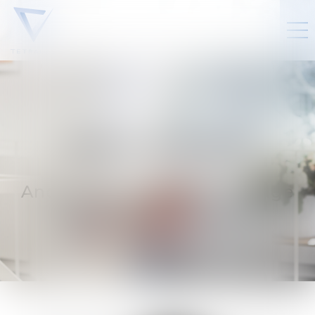
ANAÏS
SLIARAS
Andere
Editorial & Knowledge
Coordinator - Business
Development Support