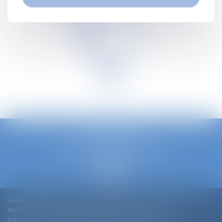
TETRA LAW
Louizalaan 240/3, B - 1050 Brussel
Telefoon :
0032 2 535 73 20
Home
Ons team
Ons DNA
Expertise
Nieuws
Netwerken en Rankings
Werken bij Tetra Law
Contact
Cookie policy
Algemene voorwaarden
Privacy policy